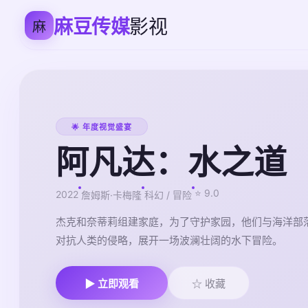
麻豆传媒
影视
麻
🌟 年度视觉盛宴
阿凡达：水之道
⭐ 9.0
2022
詹姆斯·卡梅隆
科幻 / 冒险
杰克和奈蒂莉组建家庭，为了守护家园，他们与海洋部
对抗人类的侵略，展开一场波澜壮阔的水下冒险。
▶ 立即观看
☆ 收藏