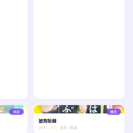
8.1
/ 10
科幻
综艺
披荆斩棘
2021
音乐 · 竞演
综艺