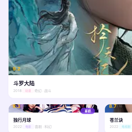
9.2
/ 10
斗罗大陆
2018
奇幻 · 战斗
动漫
8.3
8.7
/ 10
/ 10
喜剧
独行月球
苍兰诀
2022
2022
喜剧 · 科幻
电影
电视剧