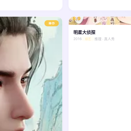
8.9
/ 10
神作
明星大侦探
2016
推理 · 真人秀
综艺