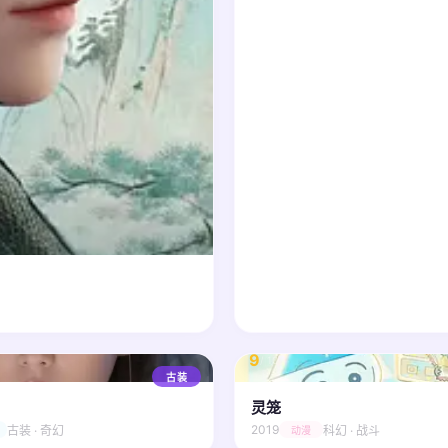
9
/ 10
古装
灵笼
2019
古装 · 奇幻
科幻 · 战斗
动漫