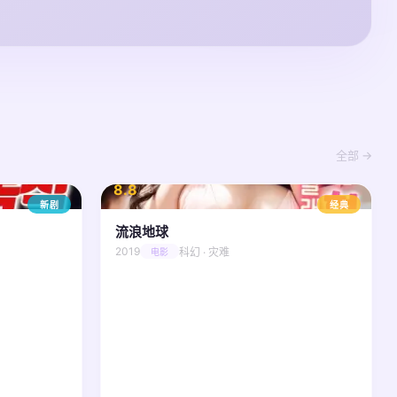
全部 →
8.8
/ 10
新剧
经典
流浪地球
2019
科幻 · 灾难
电影