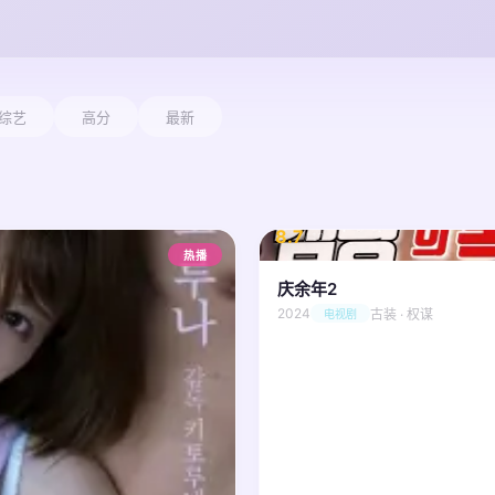
综艺
高分
最新
8.7
/ 10
热播
庆余年2
2024
古装 · 权谋
电视剧