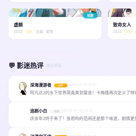
7.9
8
/ 10
/ 10
短剧
虚颜
致命女人
2022
2022
古装 · 爱情
短剧
短剧
💬 影迷热评
· 真实声音
深海漫游者
2026-07-20 15:23
VIP
阿凡达2的水下世界简直美到窒息！卡梅隆再次定义了特效
追剧小白
2026-07-19 22:10
游客
庆余年2终于来了！张若昀的范闲还是那个味道，剧情更