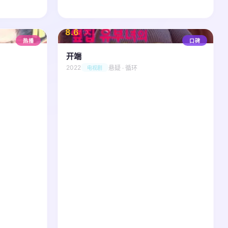
8.6
/ 10
热播
口碑
开端
2022
悬疑 · 循环
电视剧